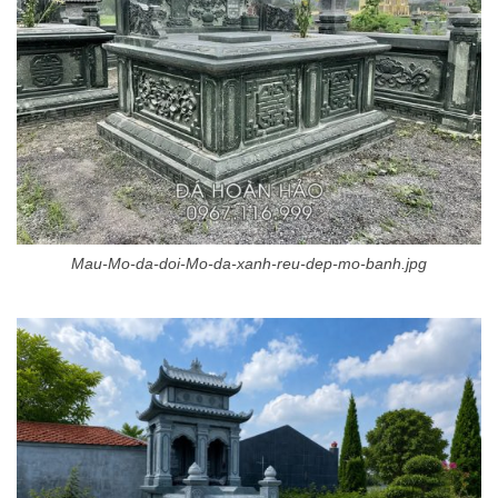
Mau-Mo-da-doi-Mo-da-xanh-reu-dep-mo-banh.jpg