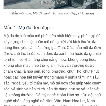
Mẫu mộ ngai, Mộ đá xanh rêu tam sơn đẹp, chất lượng.
Mẫu 1.
Mộ đá
đơn đẹp
Mộ đá đơn là mẫu mộ phổ biến nhất hiện nay, phù hợp để
xây dựng cho một phần mộ riêng biệt với kích thước đa
dạng theo yêu cầu của từng gia đình. Các mẫu mộ đá đơn
được chế tác từ đá xanh đen, đá xanh rêu hoặc đá granite
tự nhiên, có khả năng chịu nắng mưa, không bong tróc,
không phai màu theo thời gian. Hoa văn thường được
chạm khắc là hoa sen, rồng, phượng, chữ Thọ, chữ Phúc
hoặc các họa tiết truyền thống mang ý nghĩa tâm linh sâu
sắc. Ngoài yếu tố thẩm mỹ, mộ đá đơn còn giúp việc chăm
sóc, vệ sinh và bảo trì trở nên dễ dàng hơn so với các vật
liệu thông thường. Đá mỹ nghệ Hoàn Hảo sở hữu đội ngũ
nghệ nhân làng nghề đá Ninh Vân, Nam Hoa Lư, Ninh