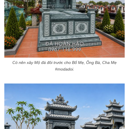
Có nên xây Mộ đá đôi trước cho Bố Mẹ, Ông Bà, Cha Mẹ
#modadoi.