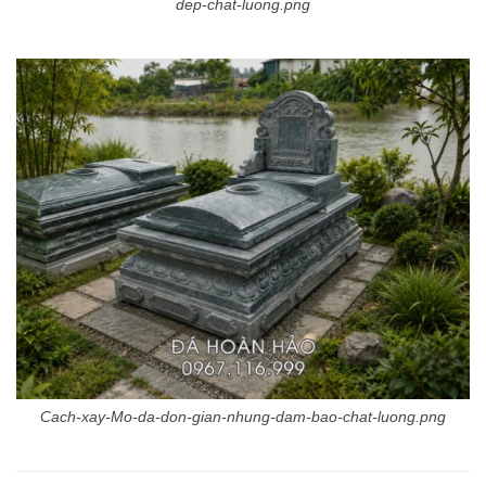
dep-chat-luong.png
Cach-xay-Mo-da-don-gian-nhung-dam-bao-chat-luong.png