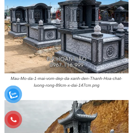
Mau-Mo-da-1-mai-vom-dep-da-xanh-den-Thanh-Hoa-chat-
luong-rong-89cm-x-dai-147cm.png