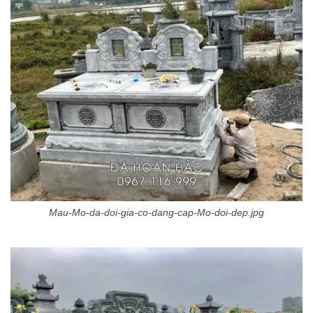
Mau-Mo-da-doi-gia-co-dang-cap-Mo-doi-dep.jpg