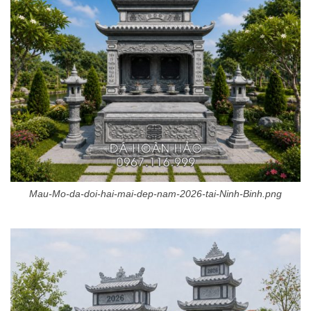
Mau-Mo-da-doi-hai-mai-dep-nam-2026-tai-Ninh-Binh.png