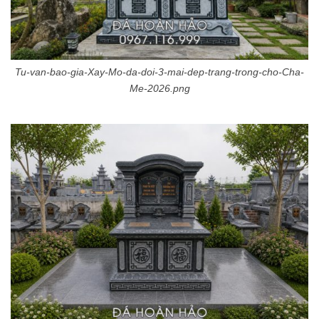
Tu-van-bao-gia-Xay-Mo-da-doi-3-mai-dep-trang-trong-cho-Cha-
Me-2026.png