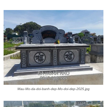
Mau-Mo-da-doi-banh-dep-Mo-doi-dep-2025.jpg