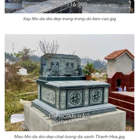
Xay-Mo-da-doi-dep-trang-trong-do-ben-cao.jpg
Mau-Mo-da-doi-dep-chat-luong-da-xanh-Thanh-Hoa.jpg