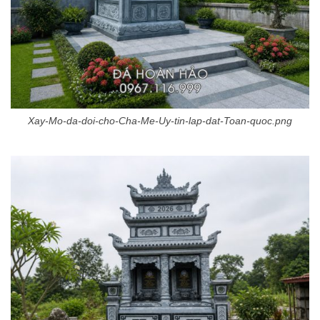
Xay-Mo-da-doi-cho-Cha-Me-Uy-tin-lap-dat-Toan-quoc.png