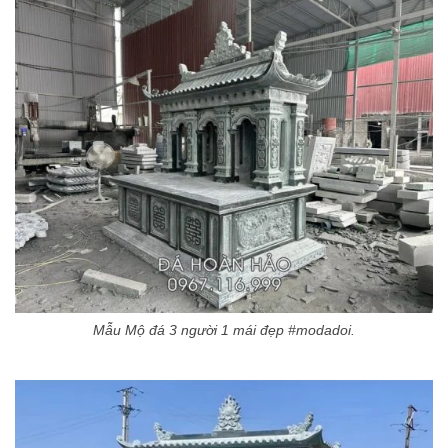
Mẫu Mộ đá 3 người 1 mái đẹp #modadoi.