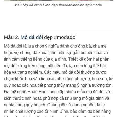
Mẫu Mộ đá Ninh Bình đẹp #modaninhbinh #giamoda.
Mẫu 2.
Mộ đá đôi
đẹp #modadoi
Mộ đá đôi là lựa chọn ý nghĩa dành cho ông bà, cha mẹ
hoặc vợ chồng đã khuất, thể hiện sự gắn bó bền chặt và
tình cảm thiêng liêng của gia đình. Thiết kế gồm hai phần
mộ đối xứng trên cùng một nền đá, tạo nên tổng thể hài
hòa và trang nghiêm. Các mẫu mộ đá đôi thường được
chạm khắc hoa văn tinh xảo như rồng phượng, hoa sen, tứ
quý hoặc các họa tiết phong thủy mang ý nghĩa trường tồn.
Đá mỹ nghệ Hoàn Hảo cung cấp nhiều mẫu mộ đá đôi với
kích thước linh hoạt, phù hợp cả khu lăng mộ gia đình và
nghĩa trang quy hoạch. Chúng tôi sử dụng nguồn đá tự
nhiên chất lượng cao từ Ninh Bình, bảo đảm độ bền hàng