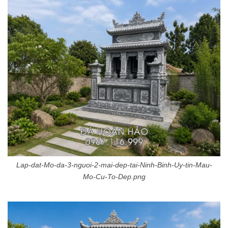
Lap-dat-Mo-da-3-nguoi-2-mai-dep-tai-Ninh-Binh-Uy-tin-Mau-
Mo-Cu-To-Dep.png