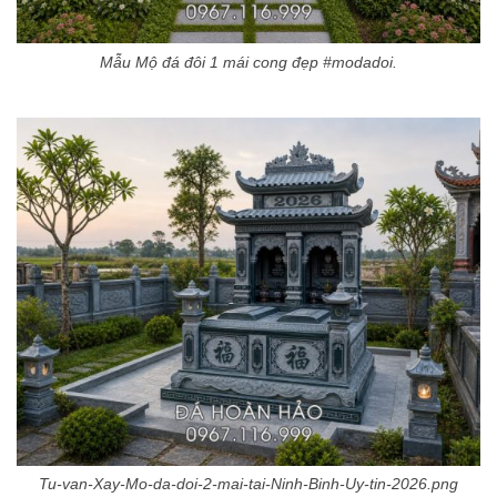
Mẫu Mộ đá đôi 1 mái cong đẹp #modadoi.
Tu-van-Xay-Mo-da-doi-2-mai-tai-Ninh-Binh-Uy-tin-2026.png