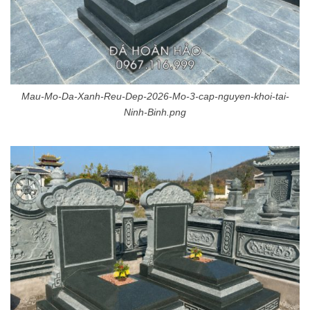
Mau-Mo-Da-Xanh-Reu-Dep-2026-Mo-3-cap-nguyen-khoi-tai-
Ninh-Binh.png