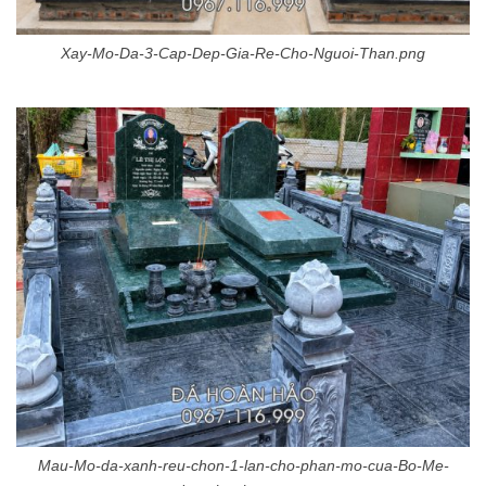
Xay-Mo-Da-3-Cap-Dep-Gia-Re-Cho-Nguoi-Than.png
Mau-Mo-da-xanh-reu-chon-1-lan-cho-phan-mo-cua-Bo-Me-