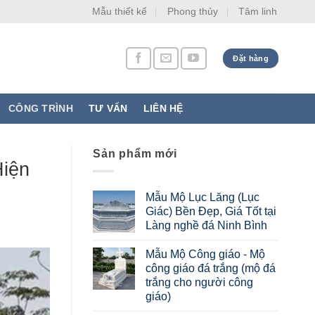
Mẫu thiết kế
Phong thủy
Tâm linh
Đặt hàng
CÔNG TRÌNH
TƯ VẤN
LIÊN HỆ
Sản phẩm mới
Hiện
Mẫu Mộ Lục Lăng (Lục
Giác) Bền Đẹp, Giá Tốt tại
Làng nghề đá Ninh Bình
Mẫu Mộ Công giáo - Mộ
công giáo đá trắng (mộ đá
trắng cho người công
giáo)