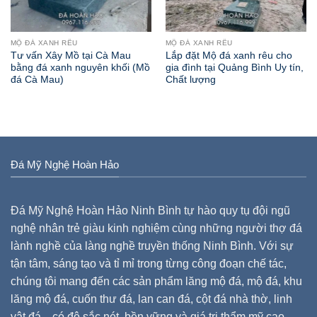
MỘ ĐÁ XANH RÊU
MỘ ĐÁ XANH RÊU
Tư vấn Xây Mồ tại Cà Mau
Lắp đặt Mộ đá xanh rêu cho
bằng đá xanh nguyên khối (Mồ
gia đình tại Quảng Bình Uy tín,
đá Cà Mau)
Chất lượng
Đá Mỹ Nghệ Hoàn Hảo
Đá Mỹ Nghệ Hoàn Hảo Ninh Bình tự hào quy tụ đội ngũ
nghệ nhân trẻ giàu kinh nghiệm cùng những người thợ đá
lành nghề của làng nghề truyền thống Ninh Bình. Với sự
tận tâm, sáng tạo và tỉ mỉ trong từng công đoạn chế tác,
chúng tôi mang đến các sản phẩm lăng mộ đá, mộ đá, khu
lăng mộ đá, cuốn thư đá, lan can đá, cột đá nhà thờ, linh
vật đá... có độ sắc nét, bền vững và giá trị thẩm mỹ cao.