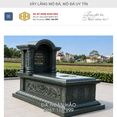
Skip
XÂY LĂNG MỘ ĐÁ, MỘ ĐÁ UY TÍN
to
content