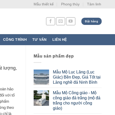
Mẫu thiết kế
Phong thủy
Tâm linh
Đặt hàng
CÔNG TRÌNH
TƯ VẤN
LIÊN HỆ
Mẫu sản phẩm đẹp
t lượng,
Mẫu Mộ Lục Lăng (Lục
Giác) Bền Đẹp, Giá Tốt tại
Làng nghề đá Ninh Bình
hoàn hảo
Mẫu Mộ Công giáo - Mộ
ối với tổ
công giáo đá trắng (mộ đá
 phẩm
trắng cho người công
ững theo
giáo)
 chỉ là