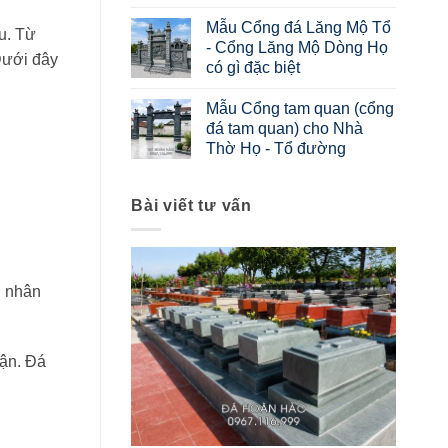
Mẫu Cổng đá Lăng Mộ Tổ
u. Từ
- Cổng Lăng Mộ Dòng Họ
Dưới đây
có gì đặc biệt
Mẫu Cổng tam quan (cổng
đá tam quan) cho Nhà
Thờ Họ - Tổ đường
Bài viết tư vấn
ũ nhân
cận. Đá