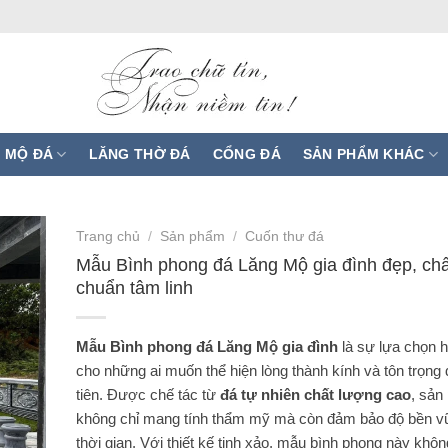
 MỘ ĐÁ
LĂNG THỜ ĐÁ
CỔNG ĐÁ
SẢN PHẨM KHÁC
Trang chủ
/
Sản phẩm
/
Cuốn thư đá
Mẫu Bình phong đá Lăng Mộ gia đình đẹp, chấ
chuẩn tâm linh
Mẫu Bình phong đá Lăng Mộ gia đình
là sự lựa chọn 
cho những ai muốn thể hiện lòng thành kính và tôn trọng đ
tiên. Được chế tác từ
đá tự nhiên chất lượng cao
, sản
không chỉ mang tính thẩm mỹ mà còn đảm bảo độ bền v
thời gian. Với thiết kế tinh xảo, mẫu bình phong này không