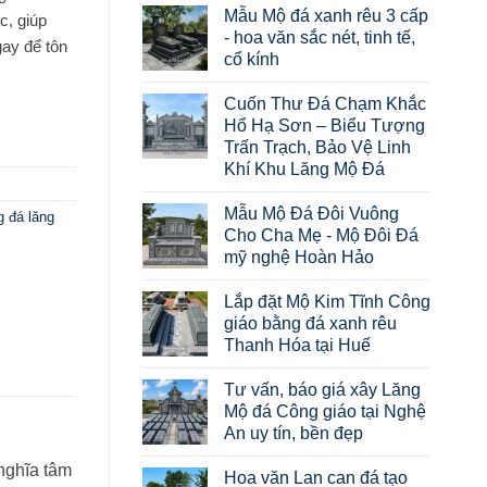
Mẫu Mộ đá xanh rêu 3 cấp
c, giúp
- hoa văn sắc nét, tinh tế,
gay để tôn
cổ kính
Cuốn Thư Đá Chạm Khắc
Hổ Hạ Sơn – Biểu Tượng
Trấn Trạch, Bảo Vệ Linh
Khí Khu Lăng Mộ Đá
Mẫu Mộ Đá Đôi Vuông
 đá lăng
Cho Cha Mẹ - Mộ Đôi Đá
mỹ nghệ Hoàn Hảo
Lắp đặt Mộ Kim Tĩnh Công
giáo bằng đá xanh rêu
Thanh Hóa tại Huế
Tư vấn, báo giá xây Lăng
Mộ đá Công giáo tại Nghệ
An uy tín, bền đẹp
nghĩa tâm
Hoa văn Lan can đá tạo