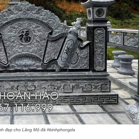
nh đẹp cho Lăng Mộ đá #binhphongda