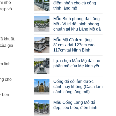
hi nhớ
điểm nhấn cho cả công
trình lăng mộ
hợp với
Mẫu Bình phong đá Lăng
Mộ - Vị trí đặt bình phong
chuẩn tại khu Lăng Mộ đá
ã khuất.
Mẫu Mộ đá đơn rộng
81cm x dài 127cm cao
của gia
117cm tại Ninh Bình
Lựa chọn Mẫu Mộ đá cho
m linh
phần mộ của Mẹ kính yêu
ng cho
Cổng đá có làm được
cánh hay không (Cách làm
cánh cổng lăng mộ)
ừ bên
Mẫu Cổng Lăng Mộ đá
đẹp, tiêu biểu, điển hình