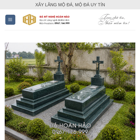
Skip
XÂY LĂNG MỘ ĐÁ, MỘ ĐÁ UY TÍN
to
content