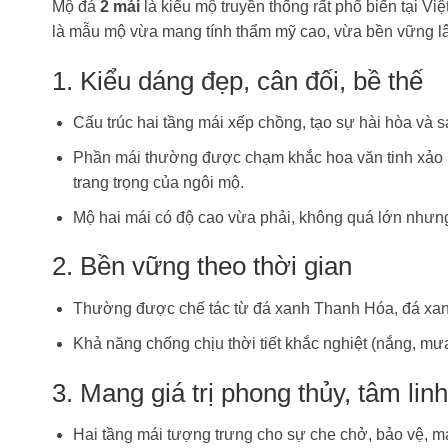
Mộ đá
2 mái
là kiểu mộ truyền thống rất phổ biến tại V
là mẫu mộ vừa mang tính thẩm mỹ cao, vừa bền vững l
1. Kiểu dáng đẹp, cân đối, bề thế
Cấu trúc hai tầng mái xếp chồng, tạo sự hài hòa và s
Phần mái thường được chạm khắc hoa văn tinh xảo (
trang trọng của ngôi mộ.
Mộ hai mái có độ cao vừa phải, không quá lớn nhưng
2. Bền vững theo thời gian
Thường được chế tác từ đá xanh Thanh Hóa, đá xanh 
Khả năng chống chịu thời tiết khắc nghiệt (nắng, mưa
3. Mang giá trị phong thủy, tâm linh
Hai tầng mái tượng trưng cho sự che chở, bảo vệ, ma