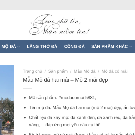
 MỘ ĐÁ
LĂNG THỜ ĐÁ
CỔNG ĐÁ
SẢN PHẨM KHÁC
Trang chủ
/
Sản phẩm
/
Mẫu Mộ đá
/
Mộ đá có mái
Mẫu Mộ đá hai mái – Mộ 2 mái đẹp
Mã sản phẩm: #modacomai 5881;
Tên mộ đá: Mẫu Mộ đá hai mái (mộ 2 mái) đẹp, ấn tư
Chất liệu đá xây mộ: đá xanh đen, đá xanh rêu, đá trắ
vàng,… đáp ứng mọi yêu cầu cụ thể;
Kích thước mộ có mái được khảo sát và tư vấn phù 