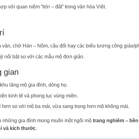
ợp với quan niệm “trời – đất” trong văn hóa Việt.
rí
a văn, chữ Hán – Nôm, câu đối hay các biểu tượng công giáo/ph
mỹ nổi bật so với các mẫu mộ đơn giản.
 gian
khu lăng mộ gia đình, dòng họ.
kiện kinh tế và phong tục vùng miền.
hí hơn so với mộ ba mái, vừa sang trọng hơn mộ không mái.
cho những gia đình mong muốn một ngôi mộ
trang nghiêm – bền
hí và kích thước
.