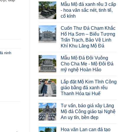
Mẫu Mộ đá xanh rêu 3 cấp
- hoa văn sắc nét, tinh tế,
cổ kính
Cuốn Thư Đá Chạm Khắc
Hổ Hạ Sơn – Biểu Tượng
Trấn Trạch, Bảo Vệ Linh
Khí Khu Lăng Mộ Đá
á ninh
Mẫu Mộ Đá Đôi Vuông
Cho Cha Mẹ - Mộ Đôi Đá
mỹ nghệ Hoàn Hảo
Lắp đặt Mộ Kim Tĩnh Công
giáo bằng đá xanh rêu
Thanh Hóa tại Huế
Tư vấn, báo giá xây Lăng
Mộ đá Công giáo tại Nghệ
An uy tín, bền đẹp
Hoa văn Lan can đá tạo