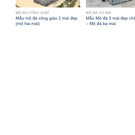
MỘ ĐÁ CÔNG GIÁO
MỘ ĐÁ CÓ MÁI
đẹp
Mẫu mộ đá công giáo 2 mái đẹp
Mẫu Mộ đá 3 mái đẹp chấ
(mộ hai mái)
– Mộ đá ba mái