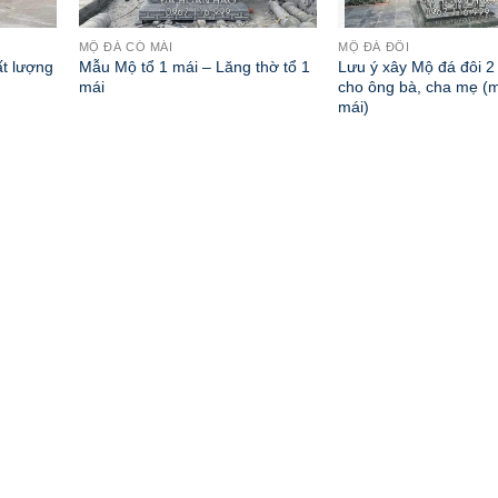
MỘ ĐÁ CÓ MÁI
MỘ ĐÁ ĐÔI
t lượng
Mẫu Mộ tổ 1 mái – Lăng thờ tổ 1
Lưu ý xây Mộ đá đôi 2
mái
cho ông bà, cha mẹ (m
mái)