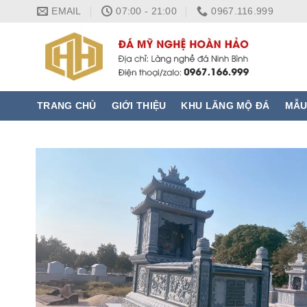
Skip
EMAIL
07:00 - 21:00
0967.116.999
to
content
TRANG CHỦ
GIỚI THIỆU
KHU LĂNG MỘ ĐÁ
MẪU