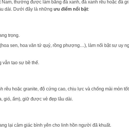
iệt Nam, thường được làm bằng đá xanh, đá xanh rêu hoặc đá gr
âu dài. Dưới đây là những
ưu điểm nổi bật
:
ang trọng.
hoa sen, hoa văn tứ quý, rồng phượng…), làm nổi bật sự uy n
 vẫn tạo sự bề thế.
rêu hoặc granite, độ cứng cao, chịu lực và chống mài mòn tốt
, gió, ẩm), giữ được vẻ đẹp lâu dài.
ng lại cảm giác bình yên cho linh hồn người đã khuất.