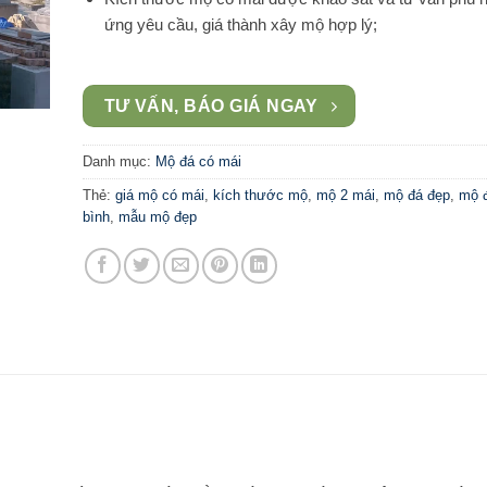
ứng yêu cầu, giá thành xây mộ hợp lý;
TƯ VẤN, BÁO GIÁ NGAY
Danh mục:
Mộ đá có mái
Thẻ:
giá mộ có mái
,
kích thước mộ
,
mộ 2 mái
,
mộ đá đẹp
,
mộ đ
bình
,
mẫu mộ đẹp