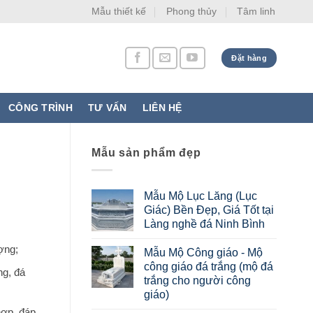
Mẫu thiết kế
Phong thủy
Tâm linh
Đặt hàng
CÔNG TRÌNH
TƯ VẤN
LIÊN HỆ
Mẫu sản phẩm đẹp
Mẫu Mộ Lục Lăng (Lục
Giác) Bền Đẹp, Giá Tốt tại
Làng nghề đá Ninh Bình
ợng;
Mẫu Mộ Công giáo - Mộ
công giáo đá trắng (mộ đá
ng, đá
trắng cho người công
giáo)
hợp, đáp