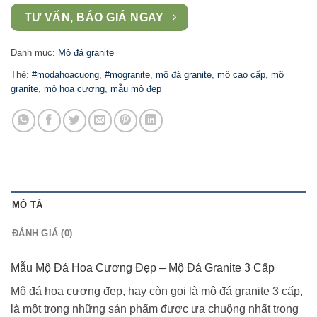
TƯ VẤN, BÁO GIÁ NGAY
Danh mục:
Mộ đá granite
Thẻ:
#modahoacuong
,
#mogranite
,
mộ đá granite
,
mộ cao cấp
,
mộ
granite
,
mộ hoa cương
,
mẫu mộ đẹp
MÔ TẢ
ĐÁNH GIÁ (0)
Mẫu Mộ Đá Hoa Cương Đẹp – Mộ Đá Granite 3 Cấp
Mộ đá hoa cương đẹp, hay còn gọi là mộ đá granite 3 cấp,
là một trong những sản phẩm được ưa chuộng nhất trong