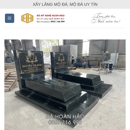
Skip
XÂY LĂNG MỘ ĐÁ, MỘ ĐÁ UY TÍN
to
content