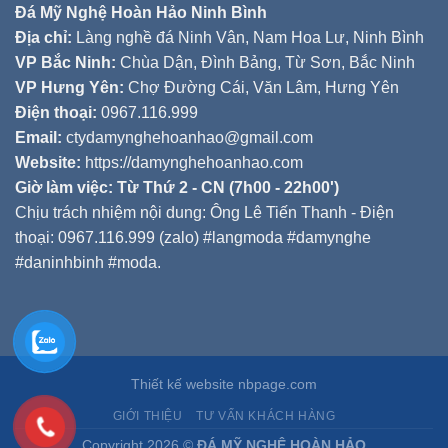
Đá Mỹ Nghệ Hoàn Hảo Ninh Bình
Địa chỉ:
Làng nghề đá Ninh Vân, Nam Hoa Lư, Ninh Bình
VP Bắc Ninh:
Chùa Dận, Đình Bảng, Từ Sơn, Bắc Ninh
VP Hưng Yên:
Chợ Đường Cái, Văn Lâm, Hưng Yên
Điện thoại:
0967.116.999
Email:
ctydamynghehoanhao@gmail.com
Website:
https://damynghehoanhao.com
Giờ làm việc: Từ Thứ 2 - CN (7h00 - 22h00')
Chịu trách nhiệm nội dung: Ông Lê Tiến Thanh - Điện
thoại: 0967.116.999 (zalo) #langmoda #damynghe
#daninhbinh #moda.
Thiết kế website nbpage.com
GIỚI THIỆU
TƯ VẤN KHÁCH HÀNG
Copyright 2026 ©
ĐÁ MỸ NGHỆ HOÀN HẢO