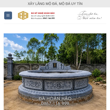
Skip
XÂY LĂNG MỘ ĐÁ, MỘ ĐÁ UY TÍN
to
content