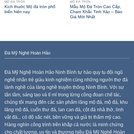
MỘ ĐÁ TRÒN
MỘ ĐÁ TRÒN
Kích thước Mộ đá tròn phổ
Mẫu Mộ Đá Tròn Cao Cấp,
biến hiện nay
Chạm Khắc Tinh Xảo – Báo
Giá Mới Nhất
Đá Mỹ Nghệ Hoàn Hảo
Đá Mỹ Nghệ Hoàn Hảo Ninh Bình tự hào quy tụ đội ngũ
nghệ nhân trẻ giàu kinh nghiệm cùng những người thợ đá
lành nghề của làng nghề truyền thống Ninh Bình. Với sự
tận tâm, sáng tạo và tỉ mỉ trong từng công đoạn chế tác,
chúng tôi mang đến các sản phẩm lăng mộ đá, mộ đá, khu
lăng mộ đá, cuốn thư đá, lan can đá, cột đá nhà thờ, linh
vật đá... có độ sắc nét, bền vững và giá trị thẩm mỹ cao.
Hàng nghìn công trình trên khắp cả nước là minh chứng
cho chất lượng, uy tín và thương hiệu Đá Mỹ Nghệ Hoàn