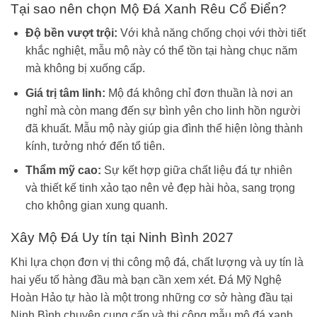
Tại sao nên chọn Mộ Đá Xanh Rêu Cổ Điển?
Độ bền vượt trội:
Với khả năng chống chọi với thời tiết
khắc nghiệt, mẫu mộ này có thể tồn tại hàng chục năm
mà không bị xuống cấp.
Giá trị tâm linh:
Mộ đá không chỉ đơn thuần là nơi an
nghỉ mà còn mang đến sự bình yên cho linh hồn người
đã khuất. Mẫu mộ này giúp gia đình thể hiện lòng thành
kính, tưởng nhớ đến tổ tiên.
Thẩm mỹ cao:
Sự kết hợp giữa chất liệu đá tự nhiên
và thiết kế tinh xảo tạo nên vẻ đẹp hài hòa, sang trọng
cho không gian xung quanh.
Xây Mộ Đá Uy tín tại Ninh Bình 2027
Khi lựa chọn đơn vị thi công mộ đá, chất lượng và uy tín là
hai yếu tố hàng đầu mà bạn cần xem xét. Đá Mỹ Nghệ
Hoàn Hảo tự hào là một trong những cơ sở hàng đầu tại
Ninh Bình chuyên cung cấp và thi công mẫu mộ đá xanh