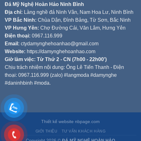
Đá Mỹ Nghệ Hoàn Hảo Ninh Bình
Địa chỉ:
Làng nghề đá Ninh Vân, Nam Hoa Lư, Ninh Bình
VP Bắc Ninh:
Chùa Dận, Đình Bảng, Từ Sơn, Bắc Ninh
VP Hưng Yên:
Chợ Đường Cái, Văn Lâm, Hưng Yên
Điện thoại:
0967.116.999
Email:
ctydamynghehoanhao@gmail.com
Website:
https://damynghehoanhao.com
Giờ làm việc: Từ Thứ 2 - CN (7h00 - 22h00')
Chịu trách nhiệm nội dung: Ông Lê Tiến Thanh - Điện
thoại: 0967.116.999 (zalo) #langmoda #damynghe
#daninhbinh #moda.
Thiết kế website nbpage.com
GIỚI THIỆU
TƯ VẤN KHÁCH HÀNG
Copyright 2026 ©
ĐÁ MỸ NGHỆ HOÀN HẢO