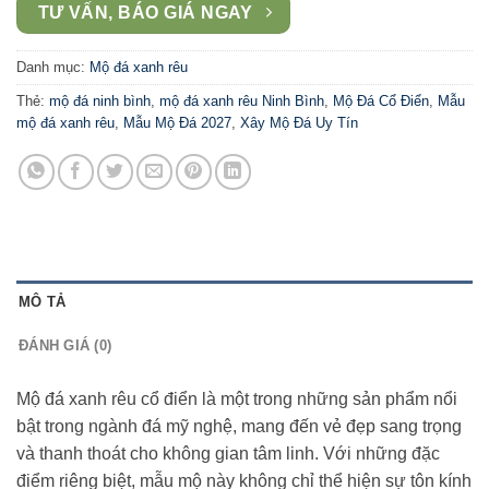
TƯ VẤN, BÁO GIÁ NGAY
Danh mục:
Mộ đá xanh rêu
Thẻ:
mộ đá ninh bình
,
mộ đá xanh rêu Ninh Bình
,
Mộ Đá Cổ Điển
,
Mẫu
mộ đá xanh rêu
,
Mẫu Mộ Đá 2027
,
Xây Mộ Đá Uy Tín
MÔ TẢ
ĐÁNH GIÁ (0)
Mộ đá xanh rêu cổ điển là một trong những sản phẩm nổi
bật trong ngành đá mỹ nghệ, mang đến vẻ đẹp sang trọng
và thanh thoát cho không gian tâm linh. Với những đặc
điểm riêng biệt, mẫu mộ này không chỉ thể hiện sự tôn kính