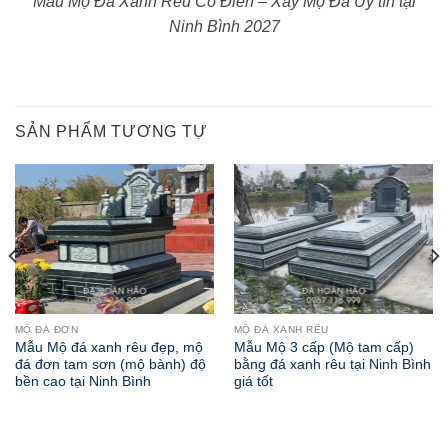
Mẫu Mộ Đá Xanh Rêu Cổ Điển – Xây Mộ Đá Uy tín tại
Ninh Bình 2027
SẢN PHẨM TƯƠNG TỰ
MỘ ĐÁ ĐƠN
MỘ ĐÁ XANH RÊU
Mẫu Mộ đá xanh rêu đẹp, mộ
Mẫu Mộ 3 cấp (Mộ tam cấp)
đá đơn tam sơn (mộ bành) độ
bằng đá xanh rêu tại Ninh Bình
bền cao tại Ninh Bình
giá tốt