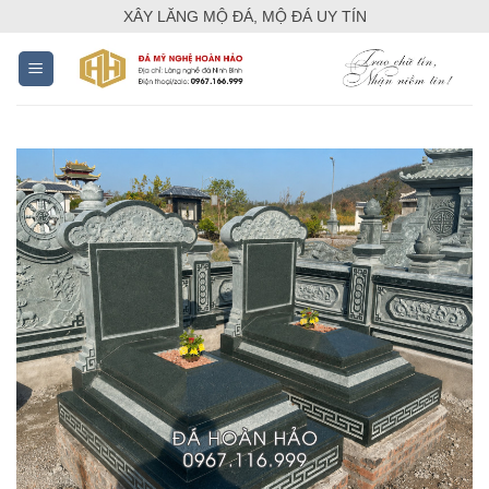
Skip
XÂY LĂNG MỘ ĐÁ, MỘ ĐÁ UY TÍN
to
content