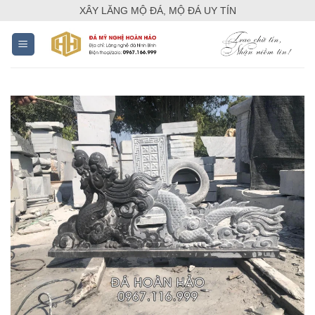
Skip
XÂY LĂNG MỘ ĐÁ, MỘ ĐÁ UY TÍN
to
content