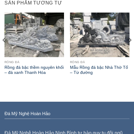
SẢN PHẨM TƯƠNG TỰ
RỒNG ĐÁ
RỒNG ĐÁ
Rồng đá bậc thềm nguyên khối
Mẫu Rồng đá bậc Nhà Thờ Tổ
– đá xanh Thanh Hóa
– Từ đường
Đá Mỹ Nghệ Hoàn Hảo
Đá Mỹ Nghệ Hoàn Hảo Ninh Bình tự hào quy tụ đội ngũ