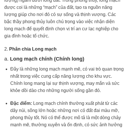
lượng) ngầm dưới lòng đất. Trong phong thủy, long mạch
được coi là những “mạch” của đất, tạo ra nguồn năng
lượng giúp cho nơi đó có sự sống và thịnh vượng. Các
bậc thầy phong thủy luôn chú trọng vào việc nhận diện
long mạch để quyết định chọn vị trí an cư lạc nghiệp cho
gia đình hoặc tổ chức.
2.
Phân chia Long mạch
a.
Long mạch chính (Chính long)
Đây là những long mạch mạnh mẽ, có vai trò quan trọng
nhất trong việc cung cấp năng lượng cho khu vực.
Chính long mang lại sự thịnh vượng, may mắn và sức
khỏe dồi dào cho những người sống gần đó.
Đặc điểm:
Long mạch chính thường xuất phát từ các
dãy núi, sông lớn hoặc những nơi có đất đai màu mỡ,
phong thủy tốt. Nó có thể được mô tả là một dòng chảy
mạnh mẽ, thường xuyên và ổn định, có sức ảnh hưởng