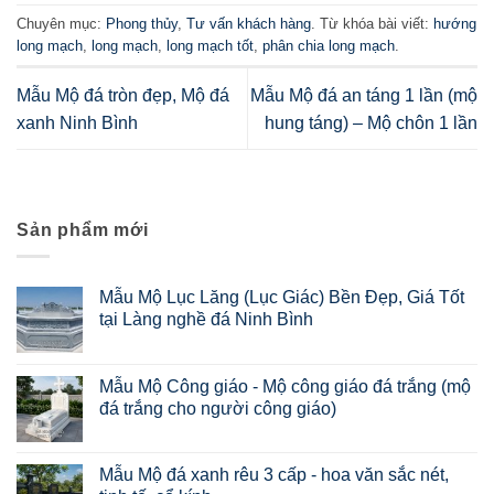
Chuyên mục:
Phong thủy
,
Tư vấn khách hàng
. Từ khóa bài viết:
hướng
long mạch
,
long mạch
,
long mạch tốt
,
phân chia long mạch
.
Mẫu Mộ đá tròn đẹp, Mộ đá
Mẫu Mộ đá an táng 1 lần (mộ
xanh Ninh Bình
hung táng) – Mộ chôn 1 lần
Sản phẩm mới
Mẫu Mộ Lục Lăng (Lục Giác) Bền Đẹp, Giá Tốt
tại Làng nghề đá Ninh Bình
Mẫu Mộ Công giáo - Mộ công giáo đá trắng (mộ
đá trắng cho người công giáo)
Mẫu Mộ đá xanh rêu 3 cấp - hoa văn sắc nét,