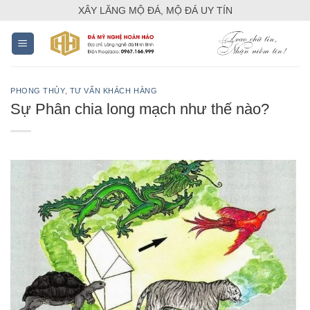
Skip
XÂY LĂNG MỘ ĐÁ, MỘ ĐÁ UY TÍN
to
content
PHONG THỦY
,
TƯ VẤN KHÁCH HÀNG
Sự Phân chia long mạch như thế nào?