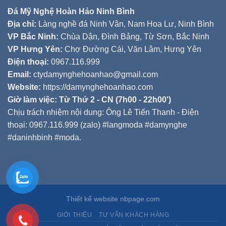
Đá Mỹ Nghệ Hoàn Hảo Ninh Bình
Địa chỉ:
Làng nghề đá Ninh Vân, Nam Hoa Lư, Ninh Bình
VP Bắc Ninh:
Chùa Dận, Đình Bảng, Từ Sơn, Bắc Ninh
VP Hưng Yên:
Chợ Đường Cái, Văn Lâm, Hưng Yên
Điện thoại:
0967.116.999
Email:
ctydamynghehoanhao@gmail.com
Website:
https://damynghehoanhao.com
Giờ làm việc: Từ Thứ 2 - CN (7h00 - 22h00')
Chịu trách nhiệm nội dung: Ông Lê Tiến Thanh - Điện
thoại: 0967.116.999 (zalo) #langmoda #damynghe
#daninhbinh #moda.
Thiết kế website nbpage.com
GIỚI THIỆU
TƯ VẤN KHÁCH HÀNG