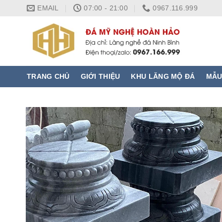
Skip
EMAIL
07:00 - 21:00
0967.116.999
to
content
TRANG CHỦ
GIỚI THIỆU
KHU LĂNG MỘ ĐÁ
MẪU