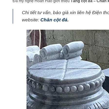
Đá mỹ nghệ Hoàn Hảo giới thiệu
Tảng cột đá – Chân 
Chi tiết tư vấn, báo giá xin liên hệ Điện th
website:
Chân cột đá
.