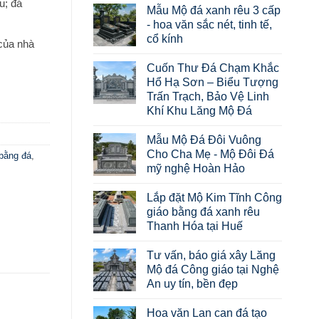
u; đá
Mẫu Mộ đá xanh rêu 3 cấp
- hoa văn sắc nét, tinh tế,
cổ kính
 của nhà
Cuốn Thư Đá Chạm Khắc
Hổ Hạ Sơn – Biểu Tượng
Trấn Trạch, Bảo Vệ Linh
Khí Khu Lăng Mộ Đá
Mẫu Mộ Đá Đôi Vuông
Cho Cha Mẹ - Mộ Đôi Đá
 bằng đá
,
mỹ nghệ Hoàn Hảo
Lắp đặt Mộ Kim Tĩnh Công
giáo bằng đá xanh rêu
Thanh Hóa tại Huế
Tư vấn, báo giá xây Lăng
Mộ đá Công giáo tại Nghệ
An uy tín, bền đẹp
Hoa văn Lan can đá tạo