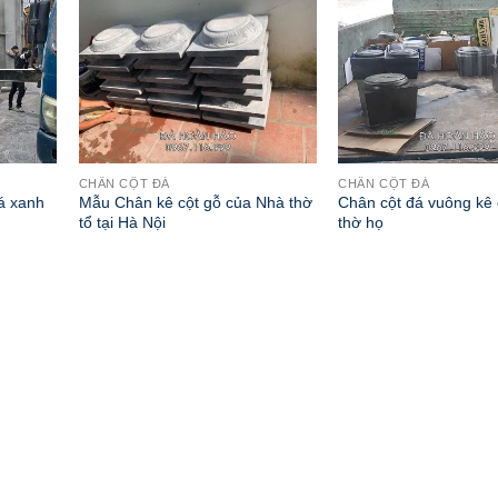
CHÂN CỘT ĐÁ
CHÂN CỘT ĐÁ
á xanh
Mẫu Chân kê cột gỗ của Nhà thờ
Chân cột đá vuông kê 
tổ tại Hà Nội
thờ họ