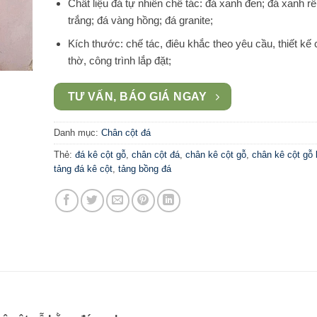
Chất liệu đá tự nhiên chế tác: đá xanh đen; đá xanh rê
trắng; đá vàng hồng; đá granite;
Kích thước: chế tác, điêu khắc theo yêu cầu, thiết kế
thờ, công trình lắp đặt;
TƯ VẤN, BÁO GIÁ NGAY
Danh mục:
Chân cột đá
Thẻ:
đá kê cột gỗ
,
chân cột đá
,
chân kê cột gỗ
,
chân kê cột gỗ
tảng đá kê cột
,
tảng bồng đá