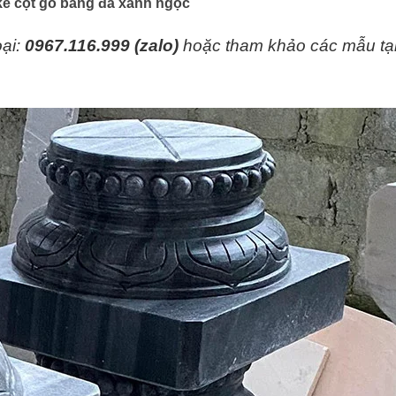
kê cột gỗ bằng đá xanh ngọc
oại:
0967.116.999 (zalo)
hoặc tham khảo các mẫu tạ