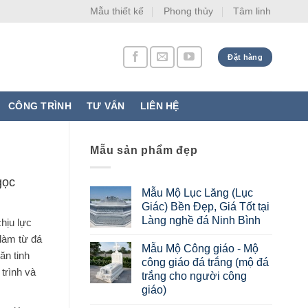
Mẫu thiết kế
Phong thủy
Tâm linh
Đặt hàng
CÔNG TRÌNH
TƯ VẤN
LIÊN HỆ
Mẫu sản phẩm đẹp
gọc
Mẫu Mộ Lục Lăng (Lục
Giác) Bền Đẹp, Giá Tốt tại
Làng nghề đá Ninh Bình
hịu lực
 làm từ đá
Mẫu Mộ Công giáo - Mộ
ăn tinh
công giáo đá trắng (mộ đá
trình và
trắng cho người công
giáo)