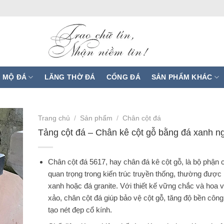
 MỘ ĐÁ
LĂNG THỜ ĐÁ
CỔNG ĐÁ
SẢN PHẨM KHÁC
Trang chủ
/
Sản phẩm
/
Chân cột đá
Tảng cột đá – Chân kê cột gỗ bằng đá xanh n
Chân cột đá 5617, hay chân đá kê cột gỗ, là bộ phận c
quan trọng trong kiến trúc truyền thống, thường được
xanh hoặc đá granite. Với thiết kế vững chắc và hoa v
xảo, chân cột đá giúp bảo vệ cột gỗ, tăng độ bền công 
tạo nét đẹp cổ kính.