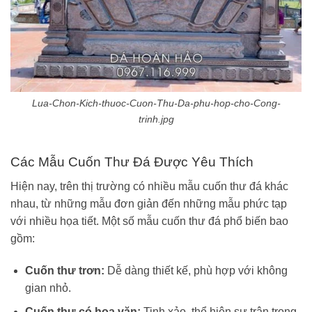
Lua-Chon-Kich-thuoc-Cuon-Thu-Da-phu-hop-cho-Cong-
trinh.jpg
Các Mẫu Cuốn Thư Đá Được Yêu Thích
Hiện nay, trên thị trường có nhiều mẫu cuốn thư đá khác
nhau, từ những mẫu đơn giản đến những mẫu phức tạp
với nhiều họa tiết. Một số mẫu cuốn thư đá phổ biến bao
gồm:
Cuốn thư trơn:
Dễ dàng thiết kế, phù hợp với không
gian nhỏ.
Cuốn thư có hoa văn:
Tinh xảo, thể hiện sự trân trọng