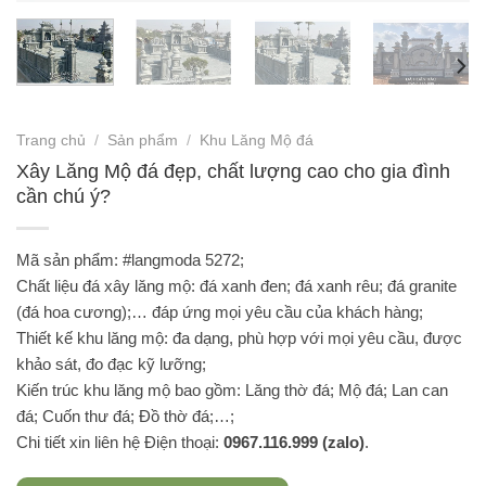
Trang chủ
/
Sản phẩm
/
Khu Lăng Mộ đá
Xây Lăng Mộ đá đẹp, chất lượng cao cho gia đình
cần chú ý?
Mã sản phẩm: #langmoda 5272;
Chất liệu đá xây lăng mộ: đá xanh đen; đá xanh rêu; đá granite
(đá hoa cương);… đáp ứng mọi yêu cầu của khách hàng;
Thiết kế khu lăng mộ: đa dạng, phù hợp với mọi yêu cầu, được
khảo sát, đo đạc kỹ lưỡng;
Kiến trúc khu lăng mộ bao gồm: Lăng thờ đá; Mộ đá; Lan can
đá; Cuốn thư đá; Đồ thờ đá;…;
Chi tiết xin liên hệ Điện thoại:
0967.116.999 (zalo)
.