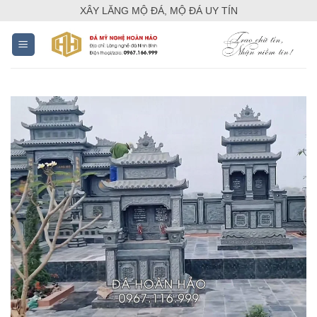
Skip
XÂY LĂNG MỘ ĐÁ, MỘ ĐÁ UY TÍN
to
content