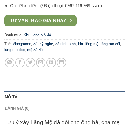
Chi tiết xin liên hệ Điện thoại: 0967.116.999 (zalo).
TƯ VẤN, BÁO GIÁ NGAY
Danh mục:
Khu Lăng Mộ đá
Thẻ:
#langmoda
,
đá mỹ nghệ
,
đá ninh bình
,
khu lăng mộ
,
lăng mộ đôi
,
lang mo dep
,
mộ đá đôi
MÔ TẢ
ĐÁNH GIÁ (0)
Lưu ý xây Lăng Mộ đá đôi cho ông bà, cha mẹ