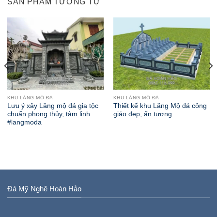
SẢN PHẨM TƯƠNG TỰ
KHU LĂNG MỘ ĐÁ
KHU LĂNG MỘ ĐÁ
Lưu ý xây Lăng mộ đá gia tộc
Thiết kế khu Lăng Mộ đá công
chuẩn phong thủy, tâm linh
giáo đẹp, ấn tượng
#langmoda
Đá Mỹ Nghệ Hoàn Hảo