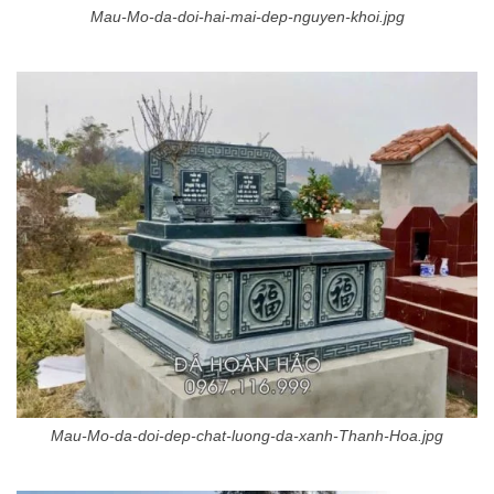
Mau-Mo-da-doi-hai-mai-dep-nguyen-khoi.jpg
Mau-Mo-da-doi-dep-chat-luong-da-xanh-Thanh-Hoa.jpg