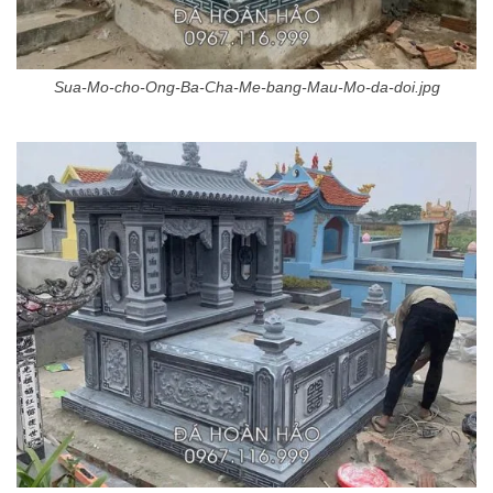
Sua-Mo-cho-Ong-Ba-Cha-Me-bang-Mau-Mo-da-doi.jpg