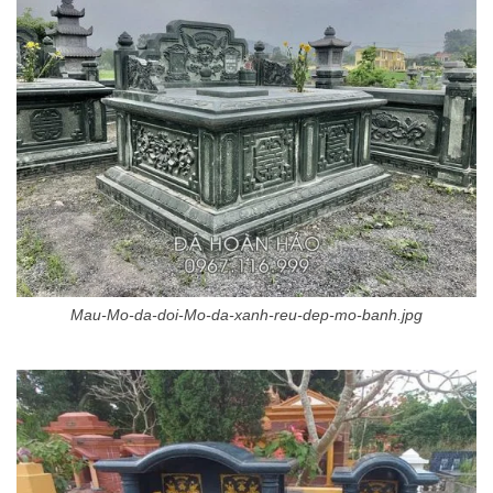
Mau-Mo-da-doi-Mo-da-xanh-reu-dep-mo-banh.jpg