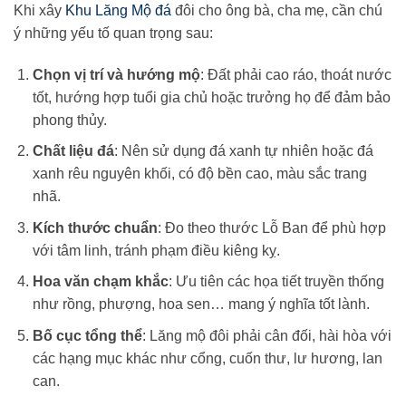
Khi xây
Khu Lăng Mộ đá
đôi cho ông bà, cha mẹ, cần chú
ý những yếu tố quan trọng sau:
Chọn vị trí và hướng mộ
: Đất phải cao ráo, thoát nước
tốt, hướng hợp tuổi gia chủ hoặc trưởng họ để đảm bảo
phong thủy.
Chất liệu đá
: Nên sử dụng đá xanh tự nhiên hoặc đá
xanh rêu nguyên khối, có độ bền cao, màu sắc trang
nhã.
Kích thước chuẩn
: Đo theo thước Lỗ Ban để phù hợp
với tâm linh, tránh phạm điều kiêng kỵ.
Hoa văn chạm khắc
: Ưu tiên các họa tiết truyền thống
như rồng, phượng, hoa sen… mang ý nghĩa tốt lành.
Bố cục tổng thể
: Lăng mộ đôi phải cân đối, hài hòa với
các hạng mục khác như cổng, cuốn thư, lư hương, lan
can.